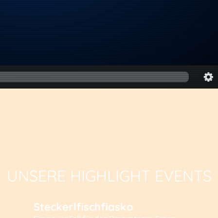
UNSERE HIGHLIGHT EVENTS
Steckerlfischfiasko