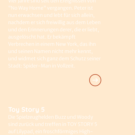
Vier Jahre sind seit den Ereignissen von
12
Clip-FSK 0
Spielzeiten ab dem
"No Way Home" vergangen. Peter ist
21.05.2026
nun erwachsen und lebt für sich allein,
Der Super Mario Galaxy Film
nachdem er sich freiwillig aus dem Leben
13
Clip-FSK 0
Spielzeiten ab dem
01.04.2026
und den Erinnerungen derer, die er liebt,
Steckerlfischfiasko
ausgelöscht hat. Er bekämpft
14
Clip-FSK 0
Spielzeiten ab dem
Verbrechen in einem New York, das ihn
13.08.2026
und seinen Namen nicht mehr kennt,
25 Jahre The Fast and the Furious
und widmet sich ganz dem Schutz seiner
15
Clip-FSK 16
Spielzeiten ab dem
Stadt: Spider-Man in Vollzeit.
01.09.2026
Toy Story 5
Die Spielzeughelden Buzz und Woody
sind zurück und treffen in TOY STORY 5
auf Lilypad, ein froschförmiges High-