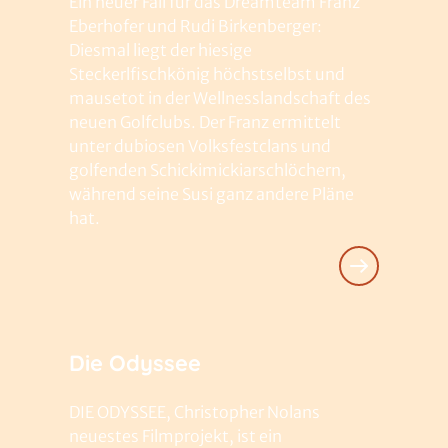
Ein neuer Fall für das Dreamteam Franz
Eberhofer und Rudi Birkenberger:
Diesmal liegt der hiesige
Steckerlfischkönig höchstselbst und
mausetot in der Wellnesslandschaft des
neuen Golfclubs. Der Franz ermittelt
unter dubiosen Volksfestclans und
golfenden Schickimickiarschlöchern,
während seine Susi ganz andere Pläne
hat.
Die Odyssee
DIE ODYSSEE, Christopher Nolans
neuestes Filmprojekt, ist ein