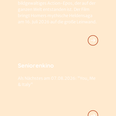
bildgewaltiges Action-Epos, der auf der
ganzen Welt entstanden ist. Der Film
bringt Homers mythische Heldensaga
am 16. Juli 2026 auf die große Leinwand.
Seniorenkino
Als Nächstes am 07.08.2026: "You, Me
& Italy"