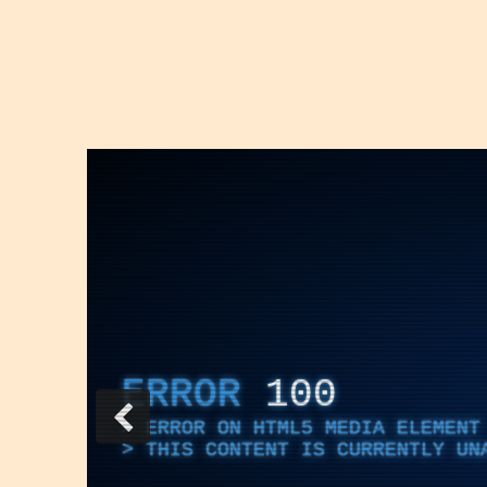
ERROR
100
ERROR ON HTML5 MEDIA ELEMENT
THIS CONTENT IS CURRENTLY UN