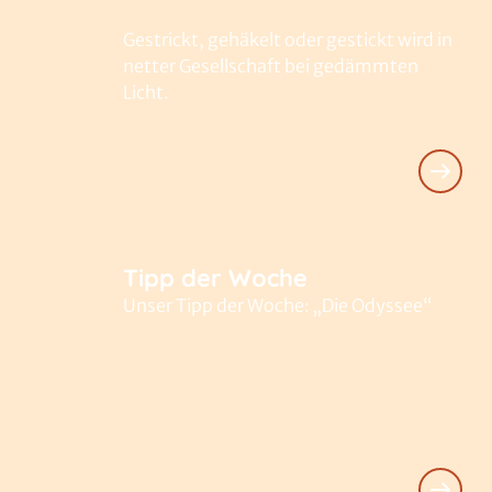
Gestrickt, gehäkelt oder gestickt wird in
netter Gesellschaft bei gedämmten
Licht.
Tipp der Woche
Unser Tipp der Woche: „Die Odyssee“