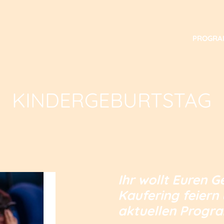
PROGR
KINDERGEBURTSTAG
Ihr wollt Euren 
Kaufering feiern
aktuellen Prog