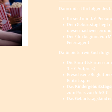
Dann müsst Ihr folgendes b
Ihr seid mind. 6 Person
Dein Geburtstag liegt 
diesen nachweisen und b
Der Film beginnt von M
Feiertagen)
Dafür bieten wir Euch folge
Die Eintrittskarten zu
3,- € Aufpreis)
Erwachsene Begleitpers
Eintrittspreis
Das
Kindergeburtstag
zum Preis von 4,40 €
Das Geburtstagskind e