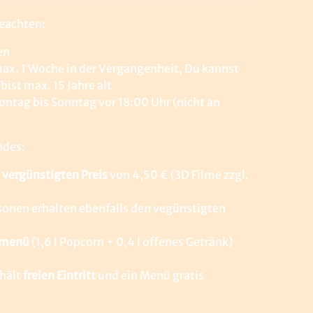
eachten:
en
max. 1 Woche in der Vergangenheit, Du kannst
ist max. 15 Jahre alt
ontag bis Sonntag vor 18:00 Uhr (nicht an
ndes:
m
vergünstigten Preis
von 4,50 € (3D Filme zzgl.
onen erhalten ebenfalls den vegünstigten
smenü
(1,6 l Popcorn + 0,4 l offenes Getränk)
rhält
freien Eintritt
und ein Menü gratis