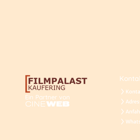
Konta
Konta
Ein Partner von
Adres
Anfah
What