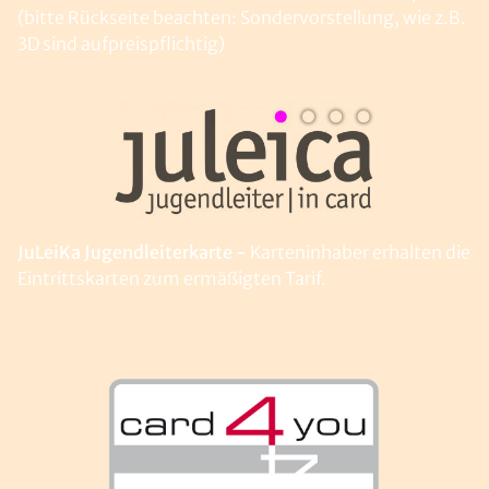
(bitte Rückseite beachten: Sondervorstellung, wie z.B.
3D sind aufpreispflichtig)
JuLeiKa Jugendleiterkarte -
Karteninhaber erhalten die
Eintrittskarten zum ermäßigten Tarif.