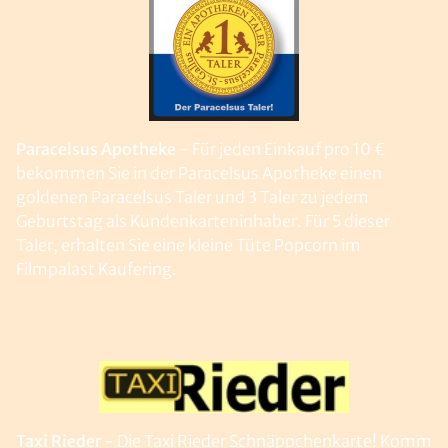
Paracelsus Apotheke
- Für jeden Einkauf pro 10 €
bekommen Sie in der Paracelsus Apotheke einen
goldenen Paracelsus Taler und 3 Taler zu jedem
Geburtstag als Kundenkarteninhaber. Für 5 dieser
Taler, erhalten Sie eine kleine Tüte Popcorn im
Filmpalast Kaufering.
Taxi Rieder -
Die Taxi Rieder Schnäppchenkarte! Komm