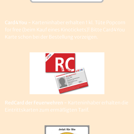
Card4You -
Karteninhaber erhalten 1 kl. Tüte Popcorn
for free (beim Kauf eines Kinotickets)! Bitte Card4You
Karte schon bei der Bestellung vorzeigen.
RedCard der Feuerwehren -
Karteninhaber erhalten die
Eintrittskarten zum ermäßigten Tarif.