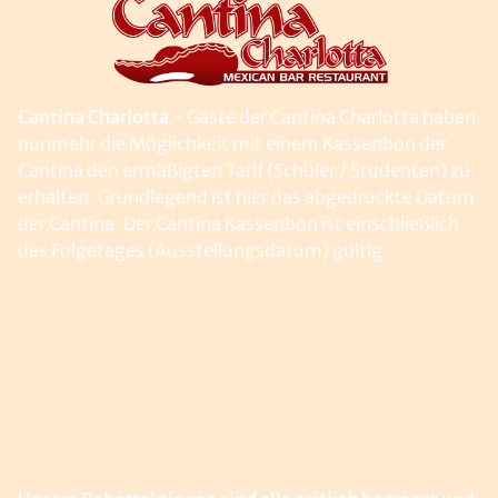
Cantina Charlotta
- Gäste der Cantina Charlotta haben
nunmehr die Möglichkeit mit einem Kassenbon der
Cantina den ermäßigten Tarif (Schüler / Studenten) zu
erhalten. Grundlegend ist hier das abgedruckte Datum
der Cantina. Der Cantina Kassenbon ist einschließlich
des Folgetages (Ausstellungsdatum) gültig.