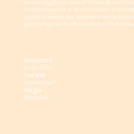
können, begibt sich Brian O'Conner als verdeckte
Straßenrennen in L.A. Dort befreundet er sich mi
dessen Schwester Mia. Brian gerät immer tiefer
gleichzeitig in ein Konflickt zwischen Pflichtbe
Kinostart
01.09.2026
Verleih
Universal Int'l
Regie
Rob Cohen