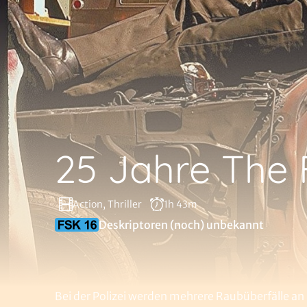
25 Jahre The 
Action, Thriller
1h 43m
Deskriptoren (noch) unbekannt
Bei der Polizei werden mehrere Raubüberfälle a