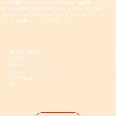
r Ermittler in die Untergrundszene der illegalen
t der Streetracing-Legende Dominic und verliebt sich in
 in die Machenschaften der Straßengangs und
wusstsein und Freundschaft. (VA)
Produktion
USA 2001
Buch
Gary Scott Thompson
Formate
2D