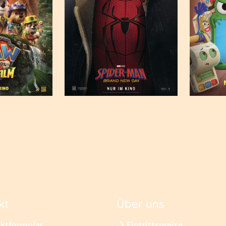
kt
Über uns
ktformular
Eintrittspreise