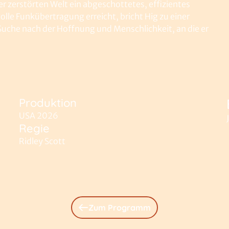
r zerstörten Welt ein abgeschottetes, effizientes
lle Funkübertragung erreicht, bricht Hig zu einer
 Suche nach der Hoffnung und Menschlichkeit, an die er
Produktion
USA 2026
Regie
Ridley Scott
Zum Programm