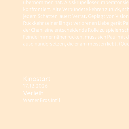
übernommen hat. Als skrupelloser Imperator sieh
konfrontiert: Alte Verbündete kehren zurück, sc
jedem Schatten lauert Verrat. Geplagt von Visi
Rückkehr seiner längst verlorenen Liebe gerät Pa
der Chani eine entscheidende Rolle zu spielen sc
Feinde immer näher rücken, muss sich Paul mit 
auseinandersetzen, die er am meisten liebt. (Quel
Kinostart
17.12.2026
Verleih
Warner Bros Int'l