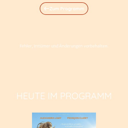
Zum Programm
Fehler, Irrtümer und Änderungen vorbehalten.
HEUTE IM PROGRAMM