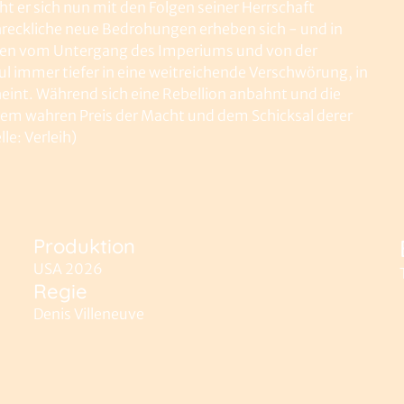
t er sich nun mit den Folgen seiner Herrschaft
hreckliche neue Bedrohungen erheben sich - und in
onen vom Untergang des Imperiums und von der
ul immer tiefer in eine weitreichende Verschwörung, in
heint. Während sich eine Rebellion anbahnt und die
dem wahren Preis der Macht und dem Schicksal derer
le: Verleih)
Produktion
USA 2026
Regie
Denis Villeneuve