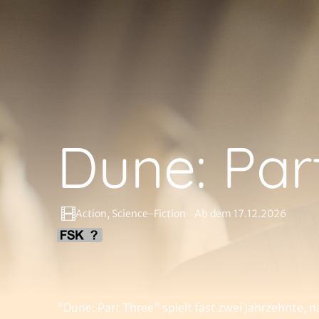
Dune: Par
Action, Science-Fiction
Ab dem 17.12.2026
"Dune: Part Three" spielt fast zwei Jahrzehnte,