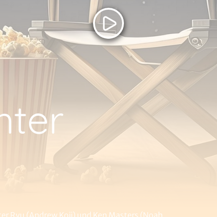
hter
hter Ryu (Andrew Koji) und Ken Masters (Noah