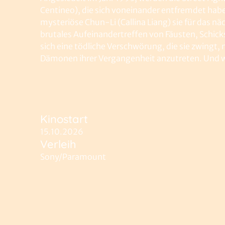
Centineo), die sich voneinander entfremdet hab
mysteriöse Chun-Li (Callina Liang) sie für das n
brutales Aufeinandertreffen von Fäusten, Schick
sich eine tödliche Verschwörung, die sie zwingt,
Dämonen ihrer Vergangenheit anzutreten. Und we
Kinostart
15.10.2026
Verleih
Sony/Paramount